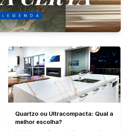
olha do material e do
aginamos apenas o resultado final, Tudo
 do material e do profissional
Quartzo ou Ultracompacta: Qual a
melhor escolha?