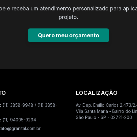
e e receba um atendimento personalizado para aplica
projeto.
Quero meu orçamento
TO
LOCALIZAÇÃO
:
(11) 3858-9948 / (11) 3858-
Av. Dep. Emílio Carlos 2.473/2
Vila Santa Maria - Bairro do L
São Paulo - SP - 02721-200
:
(11) 94005-9294
ato@granital.com.br