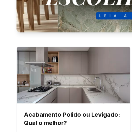
A reforma começa na esc
profissional
Quando pensamos em reformar um ambiente, im
começa muito antes da instalação com a escolha
Leia Mais
Acabamento Polido ou Levigado:
Qual o melhor?