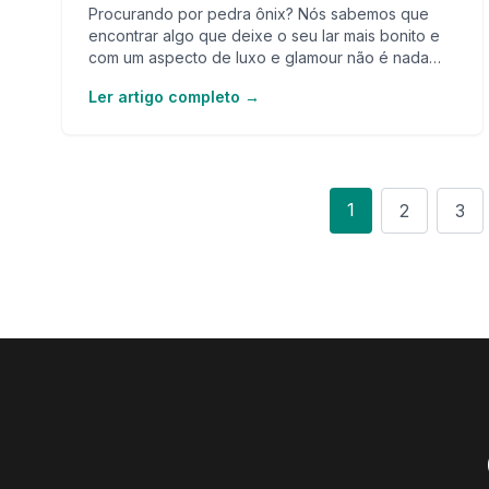
Procurando por pedra ônix? Nós sabemos que
encontrar algo que deixe o seu lar mais bonito e
com um aspecto de luxo e glamour não é nada
fácil. Mas acredite, usando a pedra ônix na
Ler artigo completo →
decoração, você eleva o nível do seu projeto
instantaneamente
1
2
3